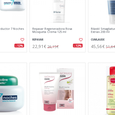
eductor 7 Noches
Repavar Regeneradora Rosa
Rilastil Smagliat
Mosqueta Crema 125 ml
Estrias 200 ml
REPAVAR
CUMLAUDE
22,91€
45,56€
- 12%
- 12%
26,15€
51,6