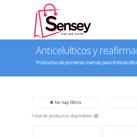
Anticelulticos y reafirm
Productos de primeras marcas para Anticelultic
No hay filtros
Total de productos disponibles
25