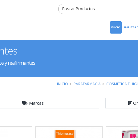
INICIO
LIMPIEZA
antes
os y reafirmantes
INICIO
PARAFARMACIA
COSMÉTICA E HIG
Marcas
Or