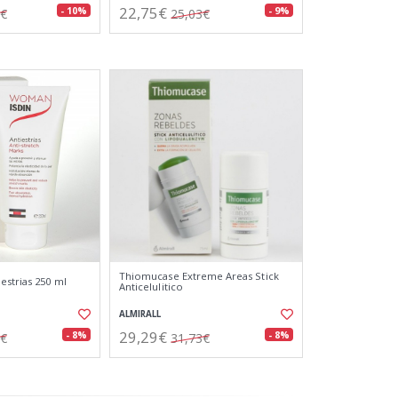
22,75€
- 10%
- 9%
4€
25,03€
Thiomucase Extreme Areas Stick
estrias 250 ml
Anticelulitico
ALMIRALL
29,29€
- 8%
- 8%
5€
31,73€