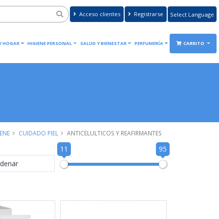
Acceso clientes
Registrarse
Powered by
Translate
 Y HOGAR
HIGIENE PERSONAL
SALUD Y BIENESTAR
PERFUMERÍA
CARRITO
IENE
CUIDADO PIEL
ANTICELULTICOS Y REAFIRMANTES
11
95
denar