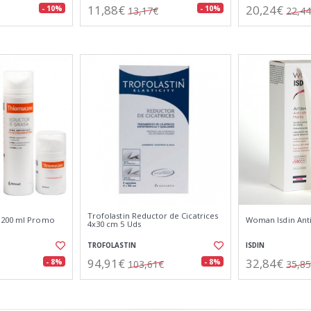
11,88€
20,24€
- 10%
- 10%
13,17€
22,4
Trofolastin Reductor de Cicatrices
 200 ml Promo
Woman Isdin Anti
4x30 cm 5 Uds
TROFOLASTIN
ISDIN
94,91€
32,84€
- 8%
- 8%
103,61€
35,8