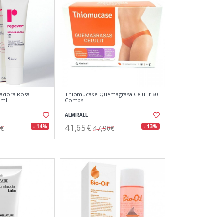
adora Rosa
Thiomucase Quemagrasa Celulit 60
 ml
Comps
ALMIRALL
41,65€
- 14%
- 13%
5€
47,90€