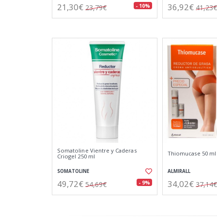
21,30€
36,92€
- 10%
23,79€
41,23€
Somatoline Vientre y Caderas
Thiomucase 50 ml
Criogel 250 ml
SOMATOLINE
ALMIRALL
49,72€
34,02€
- 9%
54,69€
37,14€