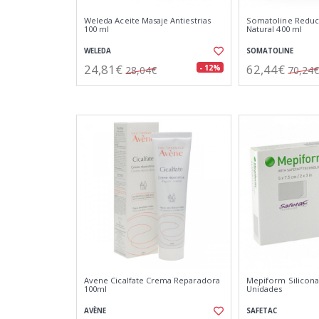
Weleda Aceite Masaje Antiestrias
Somatoline Reduc
100 ml
Natural 400 ml
WELEDA
SOMATOLINE
24,81€
62,44€
- 12%
28,04€
70,24€
Avene Cicalfate Crema Reparadora
Mepiform Silicona 
100ml
Unidades
AVÈNE
SAFETAC