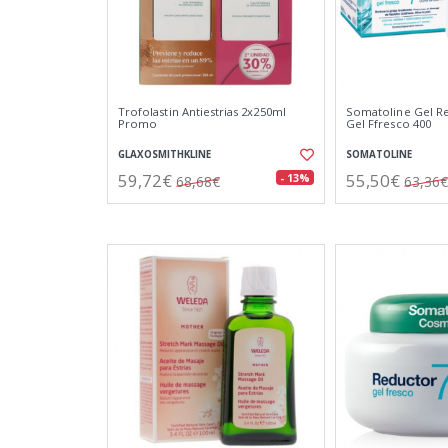
Trofolastin Antiestrias 2x250ml
Somatoline Gel R
Promo
Gel Ffresco 400
GLAXOSMITHKLINE
SOMATOLINE
59,72€
55,50€
- 13%
68,68€
63,36€