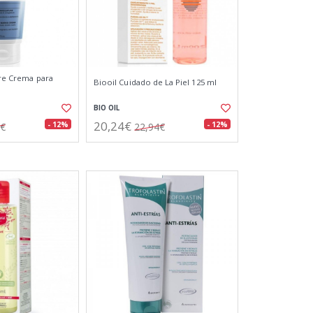
ure Crema para
Biooil Cuidado de La Piel 125 ml
BIO OIL
20,24€
- 12%
- 12%
4€
22,94€