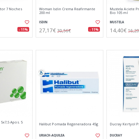
tor 7 Noches
Woman Isdin Crema Reafirmante
Mustela Aciete P
200 ml
Bio 105 ml
ISDIN
MUSTELA
27,17€
14,40€
- 11%
- 11%
30,56€
16,2
5x7,5 Apos. 5
Halibut Pomada Regeneradora 45g
Ducray Kertyol 
URIACH-AQUILEA
DUCRAY