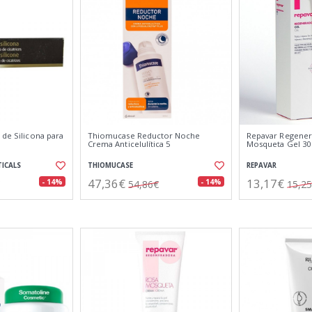
 de Silicona para
Thiomucase Reductor Noche
Repavar Regener
Crema Anticelulítica 5
Mosqueta Gel 30
ICALS
THIOMUCASE
REPAVAR
47,36€
13,17€
- 14%
- 14%
54,86€
15,2