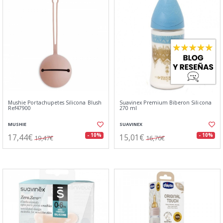
Mushie Portachupetes Silicona Blush
Suavinex Premium Biberon Silicona
Ref47900
270 ml
MUSHIE
SUAVINEX
17,44€
15,01€
- 10%
- 10%
19,47€
16,76€