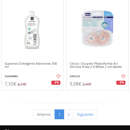
Suavinex Detergente Biberones 500
Chicco Chupete Physioforma Air
ml
Silicona Rosa 2-6 Meses 2 Unidades
SUAVINEX
CHICCO
7,55€
9,08€
- 8%
- 8%
8,24€
9,90€
Anterior
1
2
Siguiente