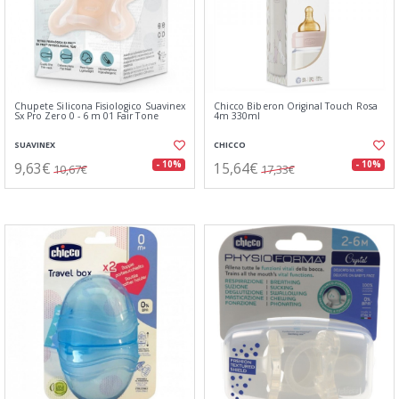
Chupete Silicona Fisiologico Suavinex
Chicco Biberon Original Touch Rosa
Sx Pro Zero 0 - 6 m 01 Fair Tone
4m 330ml
SUAVINEX
CHICCO
9,63€
15,64€
- 10%
- 10%
10,67€
17,33€