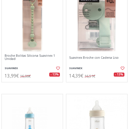
Broche Bolitas Silicona Suavinex 1
Suavinex Broche con Cadena Liso
Unidad
SUAVINEX
SUAVINEX
13,99€
14,39€
- 13%
- 13%
16,06€
16,51€