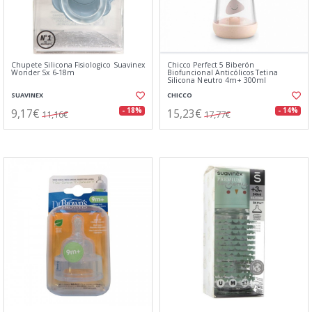
Chupete Silicona Fisiologico Suavinex
Chicco Perfect 5 Biberón
Wonder Sx 6-18m
Biofuncional Anticólicos Tetina
Silicona Neutro 4m+ 300ml
SUAVINEX
CHICCO
9,17€
15,23€
- 18%
- 14%
11,16€
17,77€