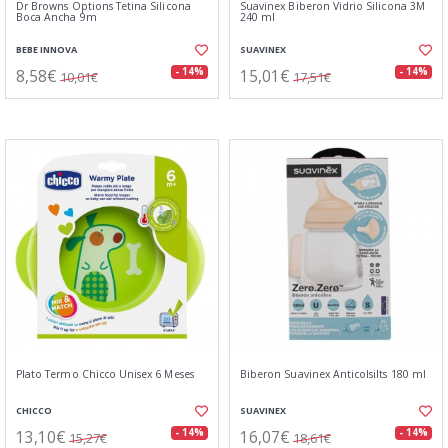
Dr Browns Options Tetina Silicona
Suavinex Biberon Vidrio Silicona 3M
Boca Ancha 9m
240 ml
BEBE INNOVA
SUAVINEX
8,58€
15,01€
- 14%
- 14%
10,01€
17,51€
Plato Termo Chicco Unisex 6 Meses
Biberon Suavinex Anticolsilts 180 ml
CHICCO
SUAVINEX
13,10€
16,07€
- 14%
- 14%
15,27€
18,61€