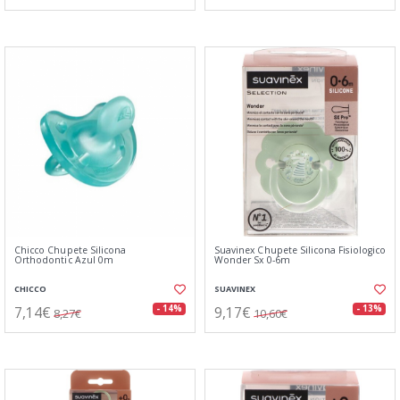
Chicco Chupete Silicona
Suavinex Chupete Silicona Fisiologico
Orthodontic Azul 0m
Wonder Sx 0-6m
CHICCO
SUAVINEX
7,14€
9,17€
- 14%
- 13%
8,27€
10,60€