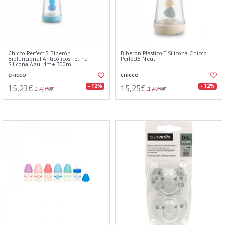
Chicco Perfect 5 Biberón
Biberon Plastico T Silicona Chicco
Biofuncional Anticólicos Tetina
Perfect5 Neut
Silicona Azul 4m+ 300ml
CHICCO
CHICCO
15,23€
15,25€
- 12%
- 12%
17,39€
17,29€