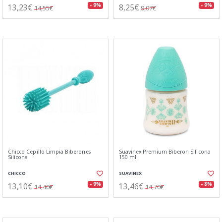
13,23€
8,25€
- 9%
- 9%
14,55€
9,07€
Chicco Cepillo Limpia Biberones
Suavinex Premium Biberon Silicona
Silicona
150 ml
CHICCO
SUAVINEX
13,10€
13,46€
- 9%
- 8%
14,40€
14,70€