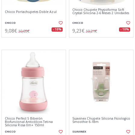
Chicco Chupete Physioforma Soft
Chicco Portachupetes Doble Azul
Crystal Silicona 2-6 Meses 2 Unidades
CHICCO
CHICCO
9,08€
9,23€
- 10%
- 10%
10,05€
10,21€
Chicco Perfect 5 Biberón
Suavinex Chupete Silicona Fisiologico
Biofuncional Anticólicos Tetina
Smoothie 6-18m
Silicona Rosa 0m+ 150ml
CHICCO
SUAVINEX