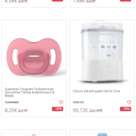
8,58€
7,68€
9,65€
8,62€
Suavinex Chupete Todosilicona
Chicco Esterilizador All In One
Smoothie Tetina Anatómica 0-6
Meses
SUAVINEX
CHICCO
8,25€
90,72€
- 10%
- 10%
9,21€
101,30€