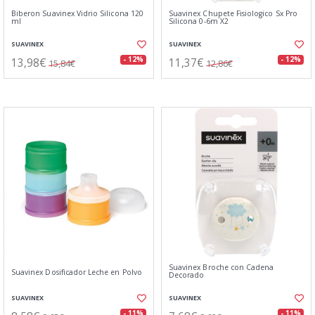
Biberon Suavinex Vidrio Silicona 120
Suavinex Chupete Fisiologico Sx Pro
ml
Silicona 0-6m X2
SUAVINEX
SUAVINEX
13,98€
11,37€
- 12%
- 12%
15,84€
12,86€
Suavinex Broche con Cadena
Suavinex Dosificador Leche en Polvo
Decorado
SUAVINEX
SUAVINEX
- 11%
- 11%