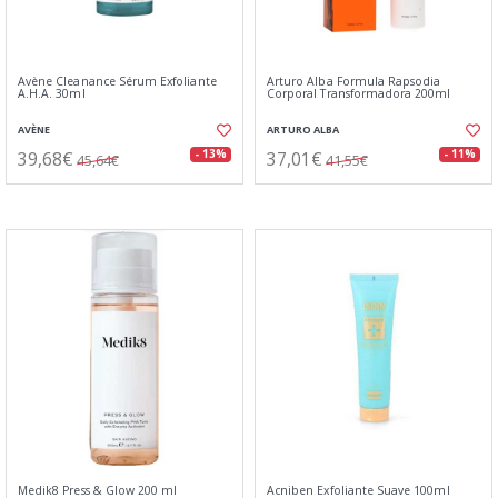
Avène Cleanance Sérum Exfoliante
Arturo Alba Formula Rapsodia
A.H.A. 30ml
Corporal Transformadora 200ml
AVÈNE
ARTURO ALBA
39,68€
37,01€
- 13%
- 11%
45,64€
41,55€
Medik8 Press & Glow 200 ml
Acniben Exfoliante Suave 100ml