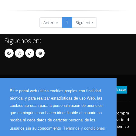
Anterior
1
Siguiente
Síguenos en:
Este portal web utiliza cookies propias con finalidad
técnica, y para realizar estadísticas de uso Web, las
cookies se usan para la personalización de anuncios
que en ningún caso hacen identificable al usuario no
Contacto
Aviso Legal
Condiciones de compra
Política de envíos
Política de devolución
Política de Privacidad
recaba ni cede datos de carácter personal de los
Política de Cookies
Sitemap
usuarios sin su conocimiento
Términos y condiciones
© 2026 - Todos los derechos reservados.