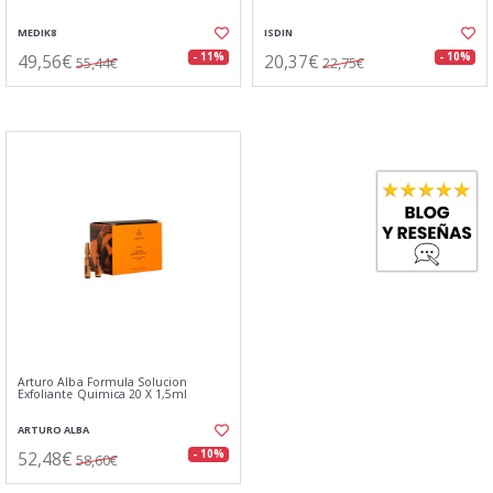
MEDIK8
ISDIN
49,56€
20,37€
- 11%
- 10%
55,44€
22,75€
Arturo Alba Formula Solucion
Exfoliante Quimica 20 X 1,5ml
ARTURO ALBA
52,48€
- 10%
58,60€