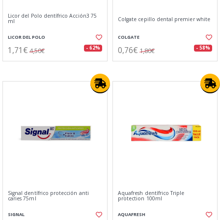
Licor del Polo dentífrico Acción3 75
Colgate cepillo dental premier white
ml
LICOR DEL POLO
COLGATE
1,71€
0,76€
- 62%
- 58%
4,50€
1,80€
Signal dentífrico protección anti
Aquafresh dentífrico Triple
caries 75ml
protection 100ml
SIGNAL
AQUAFRESH