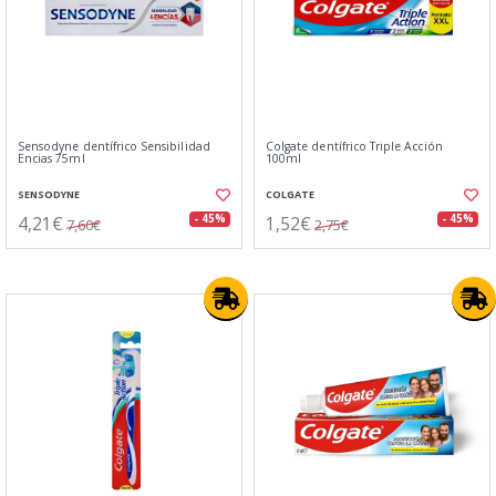
Sensodyne dentífrico Sensibilidad
Colgate dentífrico Triple Acción
Encias 75ml
100ml
SENSODYNE
COLGATE
4,21€
1,52€
- 45%
- 45%
7,60€
2,75€