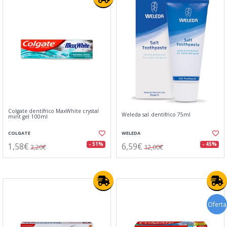
Colgate dentífrico MaxWhite crystal
Weleda sal dentifrico 75ml
mint gel 100ml
COLGATE
WELEDA
1,58€
6,59€
- 51%
- 45%
3,20€
12,00€
Oferta