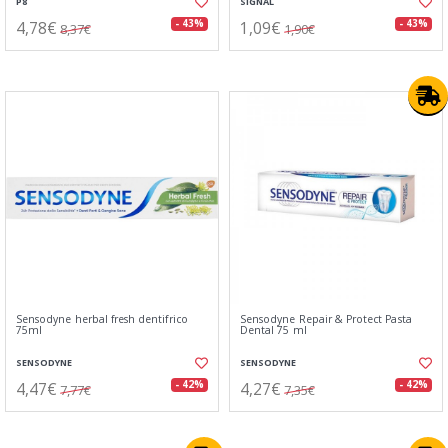
P8
SIGNAL
4,78€
1,09€
- 43%
- 43%
8,37€
1,90€
Sensodyne herbal fresh dentifrico
Sensodyne Repair & Protect Pasta
75ml
Dental 75 ml
SENSODYNE
SENSODYNE
4,47€
4,27€
- 42%
- 42%
7,77€
7,35€