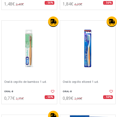
1,48€
1,84€
- 56%
- 56%
3,40€
4,20€
Oral-b cepillo de bamboo 1 ud.
Oral-b cepillo eXceed 1 ud.
ORAL-B
ORAL-B
0,77€
0,89€
- 56%
- 56%
1,75€
1,99€