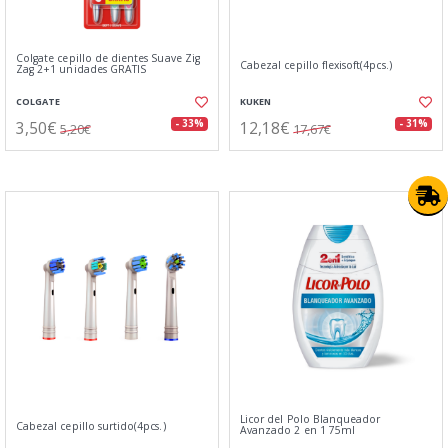
Colgate cepillo de dientes Suave Zig
Cabezal cepillo flexisoft(4pcs.)
Zag 2+1 unidades GRATIS
COLGATE
KUKEN
3,50€
12,18€
- 33%
- 31%
5,20€
17,67€
Licor del Polo Blanqueador
Cabezal cepillo surtido(4pcs.)
Avanzado 2 en 1 75ml