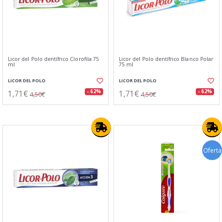
Licor del Polo dentífrico Clorofila 75
Licor del Polo dentí­frico Blanco Polar
ml
75 ml
LICOR DEL POLO
LICOR DEL POLO
1,71€
1,71€
- 62%
- 62%
4,50€
4,50€
Oferta