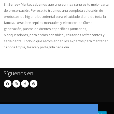
En Sensey Market sabemos que una sonrisa sana es tu mejor carta
de presentación. Por eso, te traemos una completa selección de
productos de higiene bucodental para el cuidado diario de toda la
familia. Descubre cepillos manuales y eléctricos de última
generación, pastas de dientes específicas (anticaries,
blanqueadoras, para encías sensibles), colutorios refrescantes y
seda dental. Todo lo que recomiendan los expertos para mantener
tu boca limpia, fresca y protegida cada día.
Síguenos en: