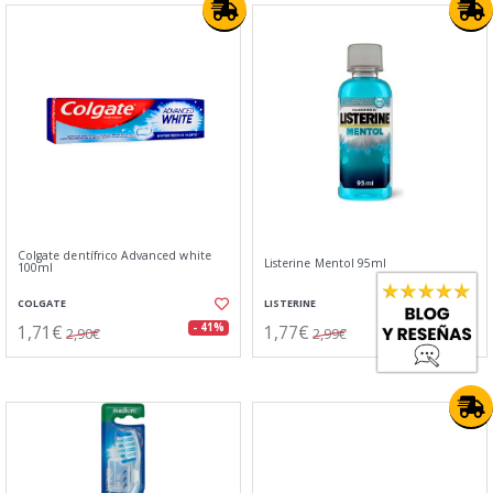
Colgate dentífrico Advanced white
Listerine Mentol 95ml
100ml
COLGATE
LISTERINE
1,71€
1,77€
- 41%
- 41%
2,90€
2,99€