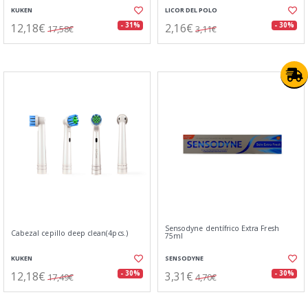
KUKEN
LICOR DEL POLO
12,18€
2,16€
- 31%
- 30%
17,58€
3,11€
Sensodyne dentífrico Extra Fresh
Cabezal cepillo deep clean(4pcs.)
75ml
KUKEN
SENSODYNE
12,18€
3,31€
- 30%
- 30%
17,49€
4,70€