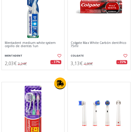
Mentadent medium white system
Colgate Max White Carbón dentífrico
cepillo de dientes 1un
75ml
MENTADENT
COLGATE
2,03€
3,13€
- 37%
- 35%
3,24€
4,80€