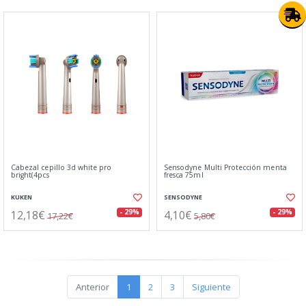
Cabezal cepillo 3d white pro
Sensodyne Multi Protección menta
bright(4pcs
fresca 75ml
KUKEN
SENSODYNE
12,18€
4,10€
- 29%
- 29%
17,22€
5,80€
Anterior
1
2
3
Siguiente