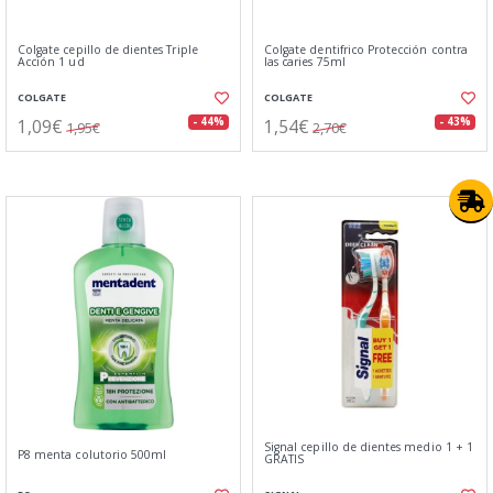
Colgate cepillo de dientes Triple
Colgate dentifrico Protección contra
Acción 1 ud
las caries 75ml
COLGATE
COLGATE
1,09€
1,54€
- 44%
- 43%
1,95€
2,70€
Signal cepillo de dientes medio 1 + 1
P8 menta colutorio 500ml
GRATIS