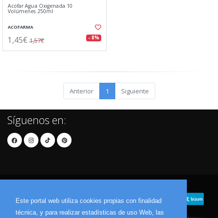
Acofar Agua Oxigenada 10
Volúmenes 250ml
ACOFARMA
1,45€
- 8%
1,57€
Anterior
1
Siguiente
Síguenos en:
Este portal web utiliza cookies propias con finalidad
técnica, y para realizar estadísticas de uso Web, las