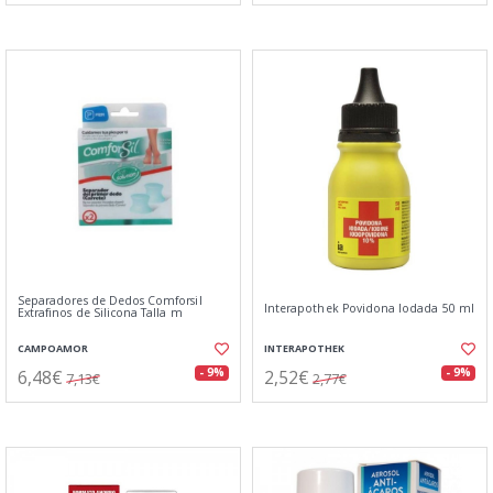
Separadores de Dedos Comforsil
Interapothek Povidona Iodada 50 ml
Extrafinos de Silicona Talla m
CAMPOAMOR
INTERAPOTHEK
6,48€
2,52€
- 9%
- 9%
7,13€
2,77€