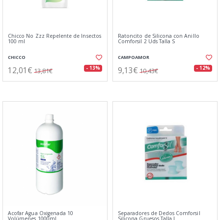
Chicco No Zzz Repelente de Insectos
Ratoncito de Silicona con Anillo
100 ml
Comforsil 2 Uds Talla S
CHICCO
CAMPOAMOR
12,01€
9,13€
- 13%
- 12%
13,81€
10,43€
Acofar Agua Oxigenada 10
Separadores de Dedos Comforsil
Volúmenes 1000ml
Silicona Gruesos Talla L