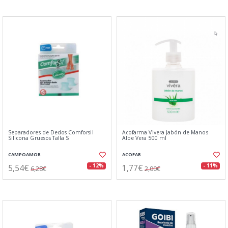
Separadores de Dedos Comforsil
Acofarma Vivera Jabón de Manos
Silicona Gruesos Talla S
Aloe Vera 500 ml
CAMPOAMOR
ACOFAR
5,54€
1,77€
- 12%
- 11%
6,28€
2,00€