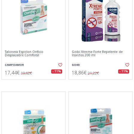
Talonera Espolon Orificio
Goibi Xtreme Forte Repelente de
Desplazable Comforsil
Insectos 200 ml
CAMPOAMOR
GOIBI
17,44€
18,86€
- 11%
- 11%
19,62€
21,22€