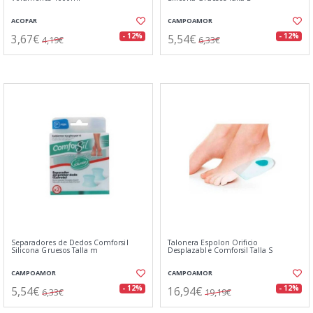
ACOFAR
CAMPOAMOR
3,67€
5,54€
- 12%
- 12%
4,19€
6,33€
Separadores de Dedos Comforsil
Talonera Espolon Orificio
Silicona Gruesos Talla m
Desplazable Comforsil Talla S
CAMPOAMOR
CAMPOAMOR
5,54€
16,94€
- 12%
- 12%
6,33€
19,19€