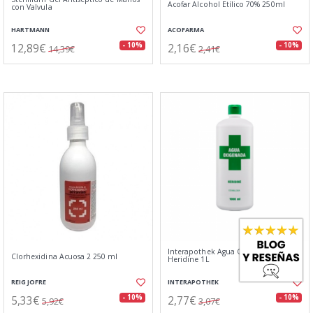
Acofar Alcohol Etílico 70% 250ml
con Valvula
HARTMANN
ACOFARMA
12,89€
2,16€
- 10%
- 10%
14,39€
2,41€
Interapothek Agua Oxigenada
Clorhexidina Acuosa 2 250 ml
Heridine 1L
REIG JOFRE
INTERAPOTHEK
5,33€
2,77€
- 10%
- 10%
5,92€
3,07€