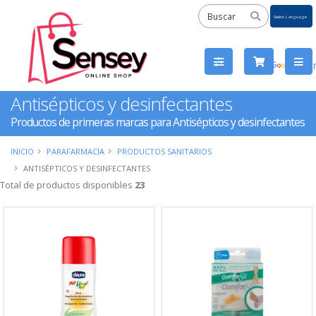
Powered
by
Tra
Antisépticos y desinfectantes
Productos de primeras marcas para Antisépticos y desinfectantes
INICIO
PARAFARMACIA
PRODUCTOS SANITARIOS
ANTISÉPTICOS Y DESINFECTANTES
Total de productos disponibles
23