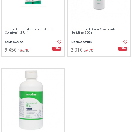
Ratoncito de Silicona con Anillo
Interapothek Agua Oxigenada
Comforsil 2 Uni
Heridine 500 ml
CAMPOAMOR
INTERAPOTHEK
9,45€
2,01€
- 8%
- 8%
10,24€
2,17€