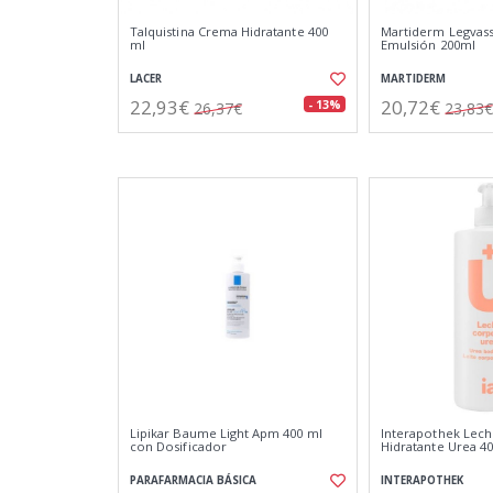
Talquistina Crema Hidratante 400
Martiderm Legvass
ml
Emulsión 200ml
LACER
MARTIDERM
22,93€
20,72€
- 13%
26,37€
23,83€
Lipikar Baume Light Apm 400 ml
Interapothek Lech
con Dosificador
Hidratante Urea 4
PARAFARMACIA BÁSICA
INTERAPOTHEK