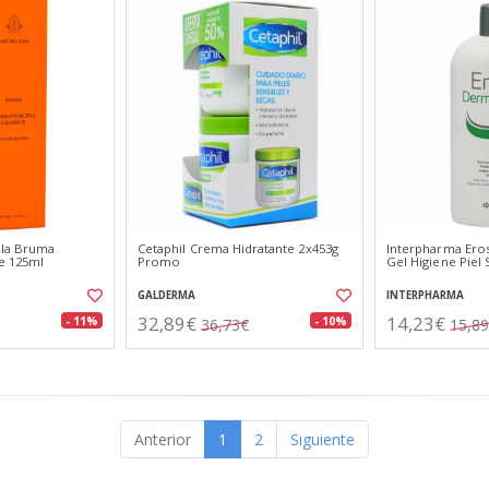
ula Bruma
Cetaphil Crema Hidratante 2x453g
Interpharma Ero
te 125ml
Promo
Gel Higiene Piel 
GALDERMA
INTERPHARMA
32,89€
14,23€
- 11%
- 10%
36,73€
15,8
Anterior
1
2
Siguiente