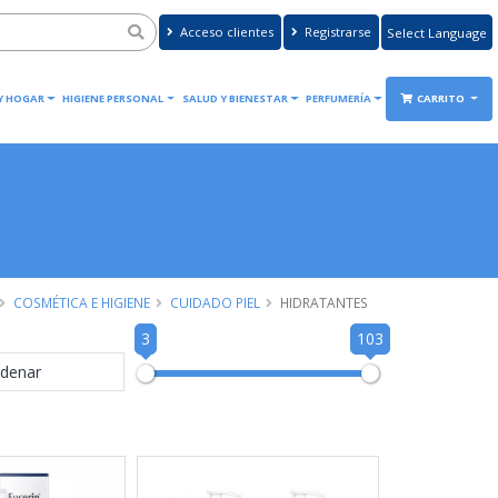
Acceso clientes
Registrarse
Powered by
Translate
 Y HOGAR
HIGIENE PERSONAL
SALUD Y BIENESTAR
PERFUMERÍA
CARRITO
COSMÉTICA E HIGIENE
CUIDADO PIEL
HIDRATANTES
3
103
denar