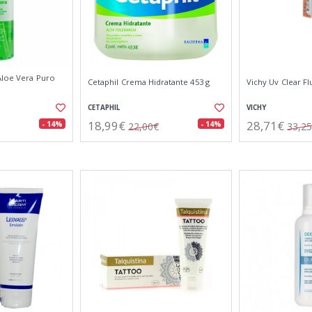
Aloe Vera Puro
Cetaphil Crema Hidratante 453 g
Vichy Uv Clear Fl
CETAPHIL
VICHY
18,99€
28,71€
- 14%
- 14%
22,00€
33,2