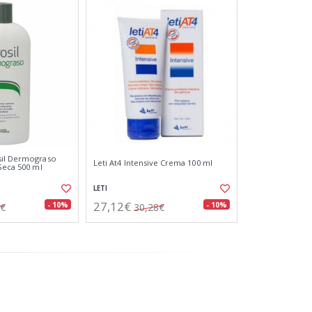
sil Dermograso
Leti At4 Intensive Crema 100 ml
Seca 500 ml
LETI
27,12€
- 10%
- 10%
9€
30,28€