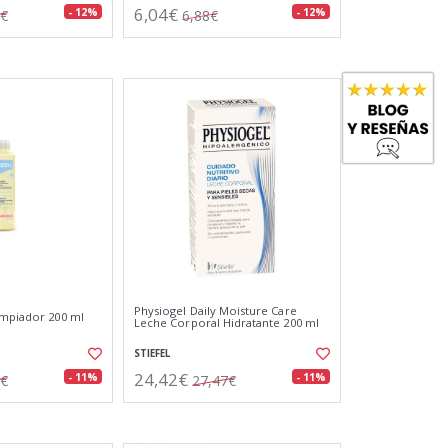
6,04€
- 12%
- 12%
3€
6,88€
Physiogel Daily Moisture Care
impiador 200 ml
Leche Corporal Hidratante 200 ml
STIEFEL
24,42€
- 11%
- 11%
5€
27,47€