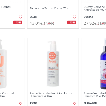
 Piernas
Ducray Dexyane 
Talquistina Tattoo Crema 70 ml
Antirascado 400
LACER
DUCRAY
13,01€
27,82€
- 13%
- 13%
14,96€
31,9
e Corporal
Avene Xeracalm Nutricion Leche
Pranarôm Hidrol
00 ml
Hidratante 400 ml
Damasco Bio 15
AVÈNE
PRANAROM