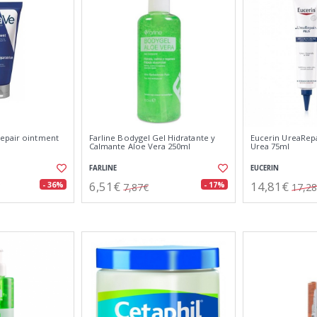
epair ointment
Farline Bodygel Gel Hidratante y
Eucerin UreaRepa
Calmante Aloe Vera 250ml
Urea 75ml
FARLINE
EUCERIN
6,51€
14,81€
- 36%
- 17%
7,87€
17,2