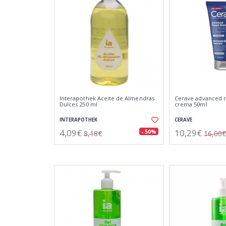
Interapothek Aceite de Almendras
Cerave advanced r
Dulces 250 ml
crema 50ml
INTERAPOTHEK
CERAVE
4,09€
10,29€
- 50%
8,18€
16,00€