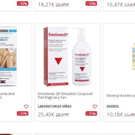
18,27€
15,47€
- 13%
- 12%
20,85€
17,6
rema Anti
Emolienta QP Emulsión Corporal
Dexeryl Aceite L
l
Piel Rugosa y Sec
LABORATORIOS VIÑAS
DEXERYL
25,40€
10,18€
- 11%
- 11%
28,57€
11,4