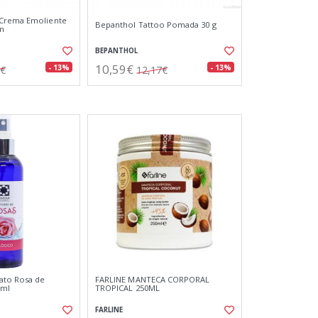
Crema Emoliente
Bepanthol Tattoo Pomada 30 g
 m
BEPANTHOL
10,59€
- 13%
- 13%
9€
12,17€
ato Rosa de
FARLINE MANTECA CORPORAL
0ml
TROPICAL 250ML
FARLINE