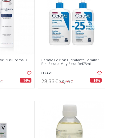
ir Plus Crema 30
CeraVe Loción Hidratante Familiar
Piel Seca a Muy Seca 2x473ml
CERAVE
28,33€
- 14%
- 14%
8€
33,05€