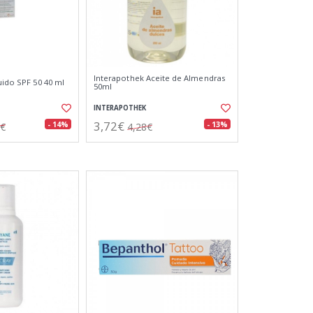
Interapothek Aceite de Almendras
uido SPF 50 40 ml
50ml
INTERAPOTHEK
3,72€
- 14%
- 13%
5€
4,28€