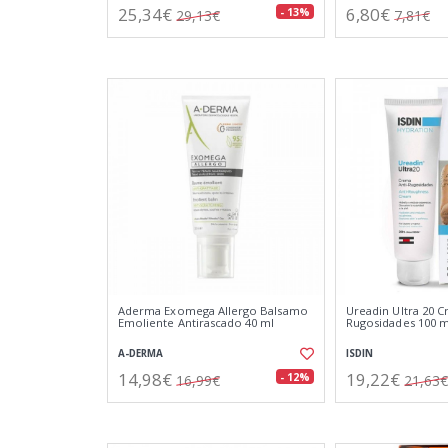
25,34€
6,80€
- 13%
29,13€
7,81€
Aderma Exomega Allergo Balsamo
Ureadin Ultra 20 C
Emoliente Antirascado 40 ml
Rugosidades 100 m
A-DERMA
ISDIN
14,98€
19,22€
- 12%
16,99€
21,63€