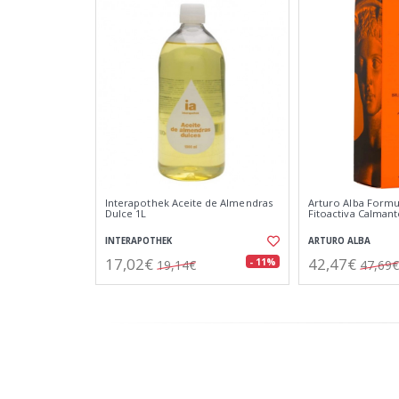
Interapothek Aceite de Almendras
Arturo Alba Form
Dulce 1L
Fitoactiva Calman
INTERAPOTHEK
ARTURO ALBA
17,02€
42,47€
- 11%
19,14€
47,69€