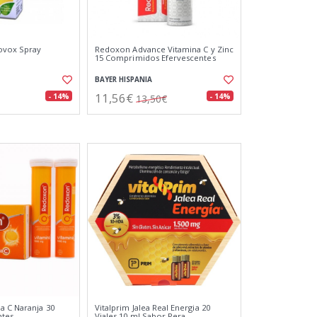
ovox Spray
Redoxon Advance Vitamina C y Zinc
15 Comprimidos Efervescentes
BAYER HISPANIA
11,56€
- 14%
- 14%
13,50€
a C Naranja 30
Vitalprim Jalea Real Energia 20
ntes
Viales 10 ml Sabor Pera