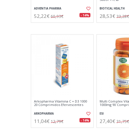
ADVENTIA PHARMA
BIOTICAL HEALTH
52,22€
28,53€
- 14%
60,93€
33,28€
Arkopharma Vitamina C + D3 1000
Multi Complex Vit
20 Comprimidos Efervescentes
1000mg 90 Compr
ARKOPHARMA
ESI
11,04€
27,40€
- 14%
12,79€
31,75€