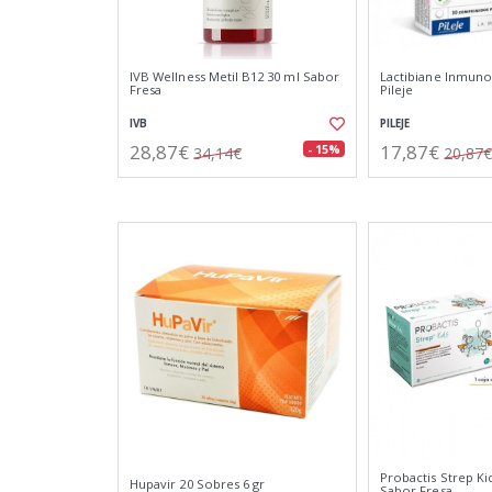
IVB Wellness Metil B12 30 ml Sabor
Lactibiane Inmun
Fresa
Pileje
IVB
PILEJE
28,87€
17,87€
- 15%
34,14€
20,87€
Probactis Strep Ki
Hupavir 20 Sobres 6 gr
Sabor Fresa