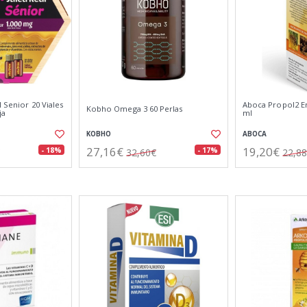
l Senior 20 Viales
Aboca Propol2 Em
Kobho Omega 3 60 Perlas
ja
ml
KOBHO
ABOCA
27,16€
19,20€
- 18%
- 17%
32,60€
22,8