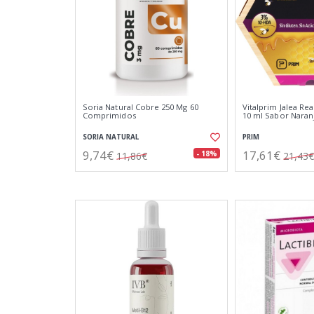
Soria Natural Cobre 250 Mg 60
Vitalprim Jalea Rea
Comprimidos
10 ml Sabor Naran
SORIA NATURAL
PRIM
9,74€
17,61€
- 18%
11,86€
21,43€