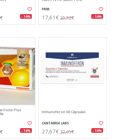
PRIM
17,61€
- 14%
- 14%
8€
20,52€
al Forte Plus
Inmunoferon 60 Cápsulas
la
CANTABRIA LABS
27,67€
- 14%
- 14%
5€
32,05€