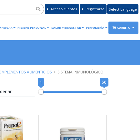
Acceso clientes
Registrarse
Powered by
Translate
 Y HOGAR
HIGIENE PERSONAL
SALUD Y BIENESTAR
PERFUMERÍA
CARRITO
OMPLEMENTOS ALIMENTICIOS
SISTEMA INMUNOLÓGICO
1
56
denar