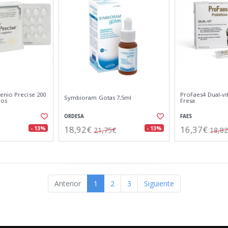
enio Precise 200
ProFaes4 Dual-vit
Symbioram Gotas 7,5ml
dos
Fresa
ORDESA
FAES
18,92€
16,37€
- 13%
- 13%
21,75€
18,8
Anterior
1
2
3
Siguiente