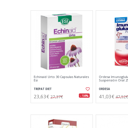
Echinaid Urto 30 Capsulas Naturales
Ordesa Imunogluk
Esi
Suspensión Oral 2
TREPAT DIET
ORDESA
23,63€
41,03€
- 14%
27,37€
47,52€