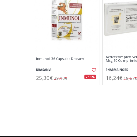
Activecomplex Sel
Inmunol 36 Capsulas Drasanvi
Mcg 60 Comprimi
DRASANVI
PHARMA NORD
25,30€
16,24€
- 13%
29,10€
18,67€