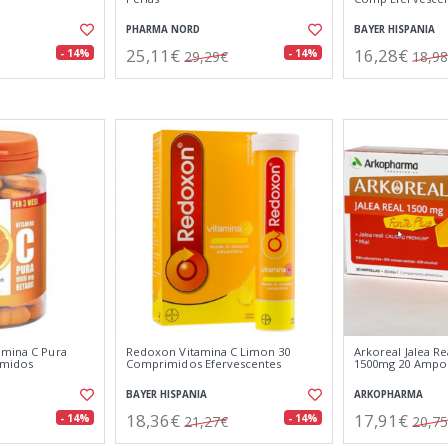
PHARMA NORD
BAYER HISPANIA
25,11€
16,28€
- 14%
- 14%
29,29€
18,9
amina C Pura
Redoxon Vitamina C Limon 30
Arkoreal Jalea Re
imidos
Comprimidos Efervescentes
1500mg 20 Ampol
BAYER HISPANIA
ARKOPHARMA
18,36€
17,91€
- 14%
- 14%
21,27€
20,7