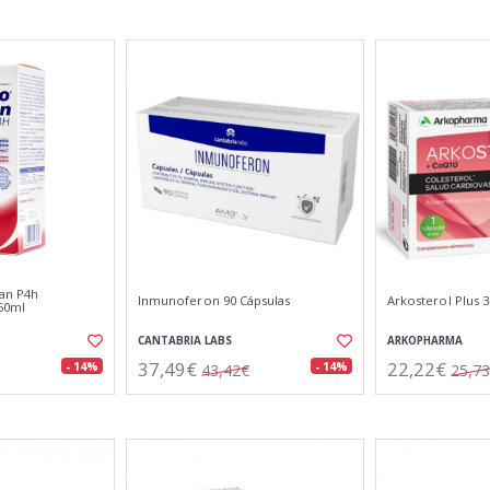
an P4h
Inmunoferon 90 Cápsulas
Arkosterol Plus 3
50ml
CANTABRIA LABS
ARKOPHARMA
37,49€
22,22€
- 14%
- 14%
43,42€
25,7