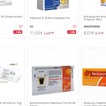
o 30 Comprimidos
Arkopharma Ark
Vitamina D 30 Microtabletas Esi
Própolis 30ml
ESI
ARKOPHARMA
11,02€
8,03€
- 14%
- 14%
12,87€
9,37€
ds 30 Sobres 15 g
Activecomplex Vitamina D Forte 80
Redoxon Vitamin
Perlas
Comp Efervesce