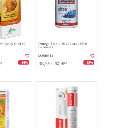
f Spray Oral 30
Omega 3 Ultra 60 Capsulas 8506
Lamberts
LAMBERTS
48,55€
- 16%
- 15%
8€
57,42€