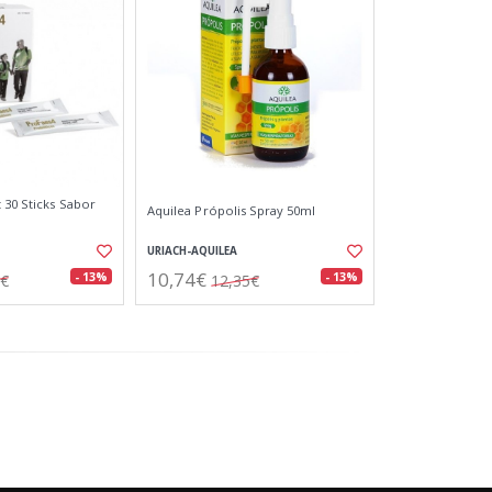
 30 Sticks Sabor
Aquilea Própolis Spray 50ml
URIACH-AQUILEA
10,74€
- 13%
- 13%
2€
12,35€