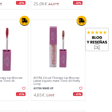
25,06€
- 43%
- 43%
1€
44,01€
rapy Lip Mousse
ASTRA Cloud Therapy Lip Mousse
ate Tono 05
Labial líquido mate Tono 03 Fluffy
Loop
ASTRA MAKE-UP
4,65€
- 41%
- 41%
7,90€