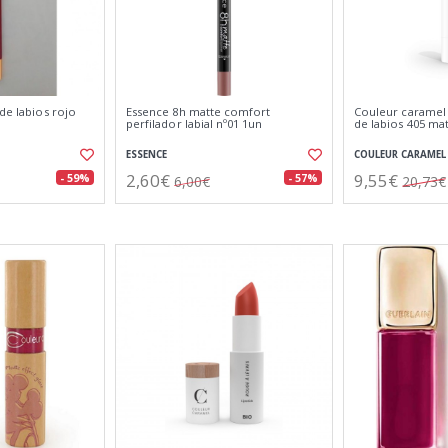
 de labios rojo
Essence 8h matte comfort
Couleur caramel 
perfilador labial nº01 1un
de labios 405 ma
ESSENCE
COULEUR CARAMEL
2,60€
9,55€
- 59%
- 57%
6,00€
20,73€