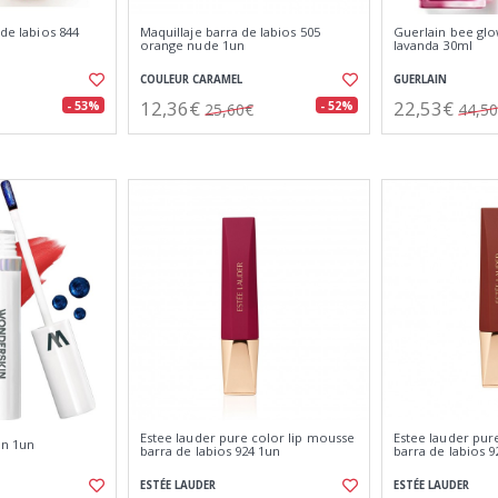
 de labios 844
Maquillaje barra de labios 505
Guerlain bee glow
orange nude 1un
lavanda 30ml
COULEUR CARAMEL
GUERLAIN
12,36€
22,53€
- 53%
- 52%
25,60€
44,5
Estee lauder pure color lip mousse
Estee lauder pur
in 1un
barra de labios 924 1un
barra de labios 9
ESTÉE LAUDER
ESTÉE LAUDER