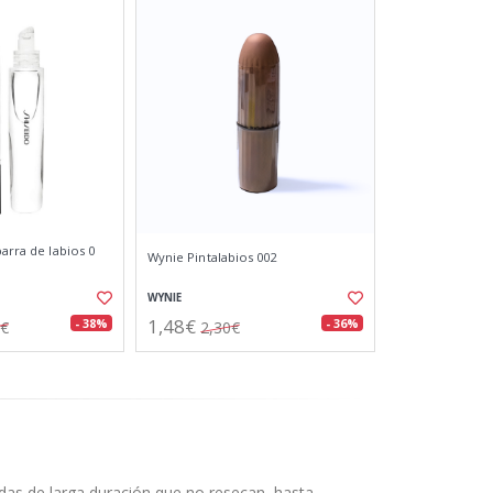
barra de labios 0
Wynie Pintalabios 002
WYNIE
1,48€
- 38%
- 36%
2€
2,30€
adas de larga duración que no resecan, hasta