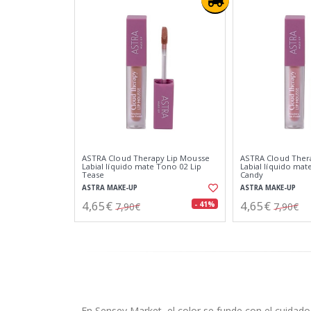
ASTRA Cloud Therapy Lip Mousse
ASTRA Cloud Ther
Labial líquido mate Tono 02 Lip
Labial líquido ma
Tease
Candy
ASTRA MAKE-UP
ASTRA MAKE-UP
4,65€
4,65€
- 41%
7,90€
7,90€
En Sensey Market, el color se funde con el cuidado