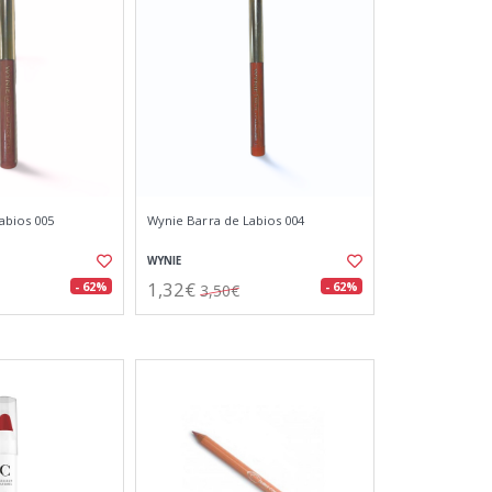
abios 005
Wynie Barra de Labios 004
WYNIE
1,32€
- 62%
- 62%
3,50€