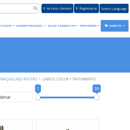
Acceso clientes
Registrarse
Powered by
Translate
 Y HOGAR
HIGIENE PERSONAL
SALUD Y BIENESTAR
PERFUMERÍA
CARRITO
MAQUILLAJES ROSTRO
LABIOS: COLOR Y TRATAMIENTO
1
36
denar