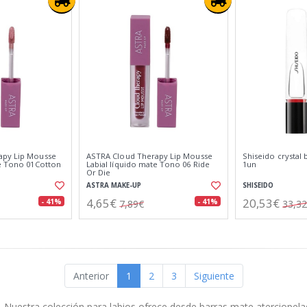
apy Lip Mousse
ASTRA Cloud Therapy Lip Mousse
Shiseido crystal 
te Tono 01Cotton
Labial líquido mate Tono 06 Ride
1un
Or Die
ASTRA MAKE-UP
SHISEIDO
4,65€
20,53€
- 41%
- 41%
7,89€
33,3
Anterior
1
2
3
Siguiente
. Nuestra colección para labios ofrece desde barras mate aterciopel