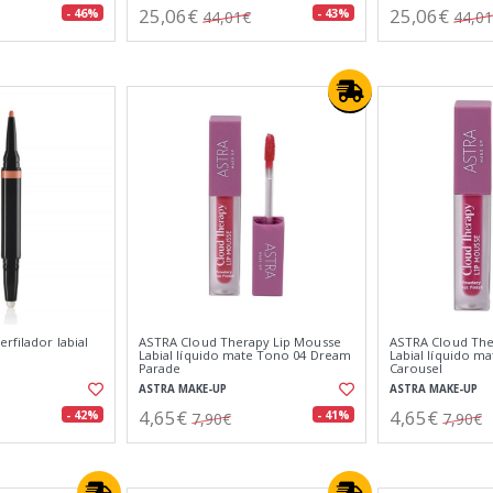
25,06€
25,06€
- 46%
- 43%
44,01€
44,0
rfilador labial
ASTRA Cloud Therapy Lip Mousse
ASTRA Cloud The
Labial líquido mate Tono 04 Dream
Labial líquido m
Parade
Carousel
ASTRA MAKE-UP
ASTRA MAKE-UP
4,65€
4,65€
- 42%
- 41%
7,90€
7,90€