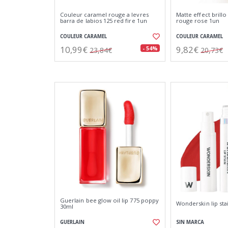
Couleur caramel rouge a levres
Matte effect brillo
barra de labios 125 red fire 1un
rouge rose 1un
COULEUR CARAMEL
COULEUR CARAMEL
10,99€
9,82€
- 54%
23,84€
20,73€
Guerlain bee glow oil lip 775 poppy
Wonderskin lip sta
30ml
GUERLAIN
SIN MARCA