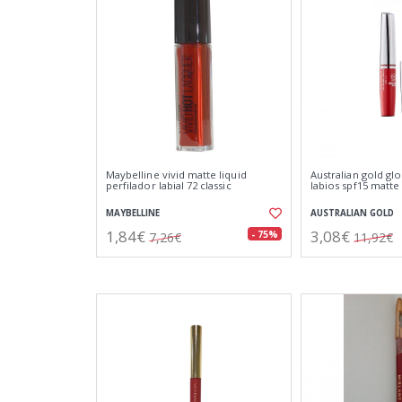
Maybelline vivid matte liquid
Australian gold glo
perfilador labial 72 classic
labios spf15 matte
MAYBELLINE
AUSTRALIAN GOLD
1,84€
3,08€
- 75%
7,26€
11,92€