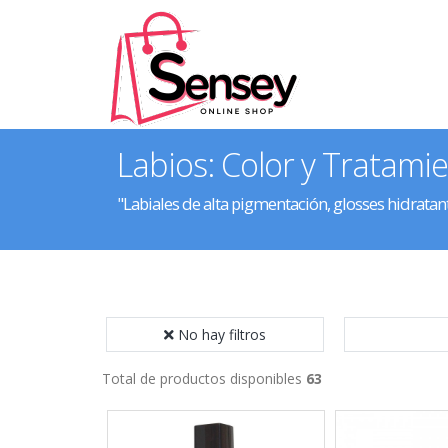
Labios: Color y Tratami
"Labiales de alta pigmentación, glosses hidratan
No hay filtros
Total de productos disponibles
63