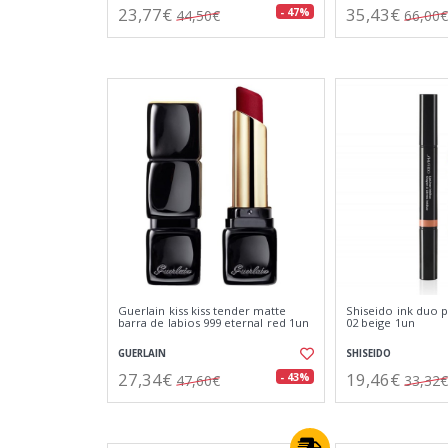
23,77€
35,43€
- 47%
44,50€
66,00€
Guerlain kiss kiss tender matte
Shiseido ink duo pe
barra de labios 999 eternal red 1un
02 beige 1un
GUERLAIN
SHISEIDO
27,34€
19,46€
- 43%
47,60€
33,32€