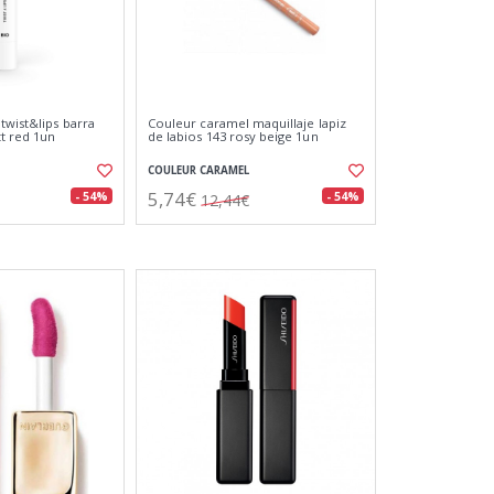
twist&lips barra
Couleur caramel maquillaje lapiz
tt red 1un
de labios 143 rosy beige 1un
COULEUR CARAMEL
5,74€
- 54%
- 54%
12,44€