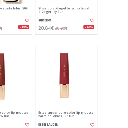
 aceite labial 809
Shiseido colorgel balsamo labial
112 tiger lily 1un
SHISEIDO
20,84€
- 49%
- 49%
0€
40,90€
e color lip mousse
Estee lauder pure color lip mousse
26 1un
barra de labios 927 1un
ESTÉE LAUDER