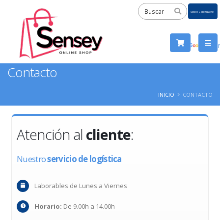
Powered
by
Tra
Contacto
INICIO
CONTACTO
Atención al
cliente
:
Nuestro
servicio de logística
Laborables de Lunes a Viernes
Horario:
De 9.00h a 14.00h