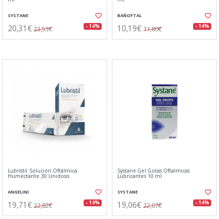
SYSTANE
BAÑOFTAL
20,31€
10,19€
- 14%
- 14%
23,53€
11,80€
Lubristil Solución Oftálmica
Systane Gel Gotas Oftalmicas
Humectante 30 Unidosis
Lubricantes 10 ml
ANGELINI
SYSTANE
19,71€
19,06€
- 14%
- 14%
22,82€
22,07€