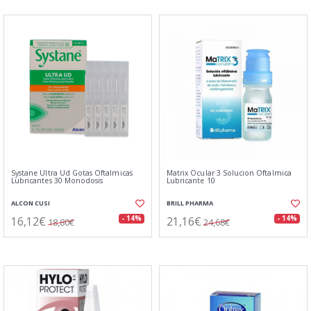
Systane Ultra Ud Gotas Oftalmicas
Matrix Ocular 3 Solucion Oftalmica
Lubricantes 30 Monodosis
Lubricante 10
ALCON CUSI
BRILL PHARMA
16,12€
21,16€
- 14%
- 14%
18,80€
24,68€