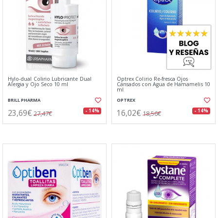
Hylo-dual Colirio Lubricante Dual
Optrex Colirio Re-fresca Ojos
Alergia y Ojo Seco 10 ml
Cansados con Agua de Hamamelis 10
ml
BRILL PHARMA
OPTREX
23,69€
16,02€
- 14%
- 14%
27,47€
18,56€