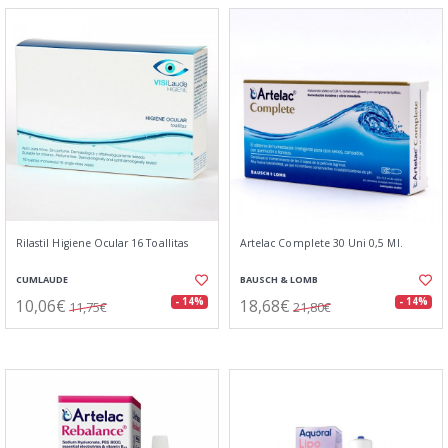
Rilastil Higiene Ocular 16 Toallitas
Artelac Complete 30 Uni 0,5 Ml.
CUMLAUDE
BAUSCH & LOMB
10,06€
18,68€
- 14%
- 14%
11,75€
21,80€