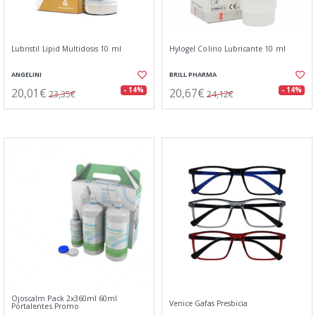
Lubristil Lipid Multidosis 10 ml
Hylogel Colirio Lubricante 10 ml
ANGELINI
BRILL PHARMA
20,01€
20,67€
- 14%
- 14%
23,35€
24,12€
Ojoscalm Pack 2x360ml 60ml
Venice Gafas Presbicia
Portalentes Promo