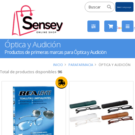
Powered
by
Tra
Óptica y Audición
Productos de primeras marcas para Óptica y Audición
INICIO
PARAFARMACIA
ÓPTICA Y AUDICIÓN
Total de productos disponibles
96