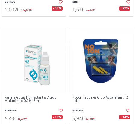
ESTEVE
BREF
10,02€
1,63€
- 37%
- 22%
15,87€
2,09€
Farline Gotas Humectantes Ácido
Noton Tapones Oido Agua Infantil 2
Hialurónico 0,2% 15ml
Uds
FARLINE
NOTON
5,43€
5,94€
- 16%
- 14%
6,47€
6,94€