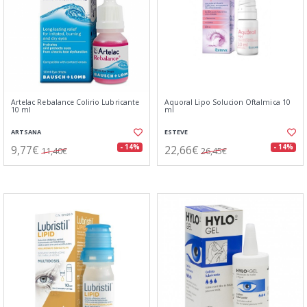
Artelac Rebalance Colirio Lubricante
Aquoral Lipo Solucion Oftalmica 10
10 ml
ml
ARTSANA
ESTEVE
9,77€
22,66€
- 14%
- 14%
11,40€
26,45€