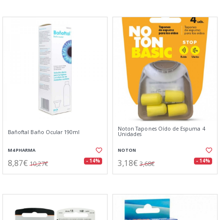
Noton Tapones Oído de Espuma 4
Bañoftal Baño Ocular 190ml
Unidades
M4 PHARMA
NOTON
8,87€
3,18€
- 14%
- 14%
10,27€
3,68€