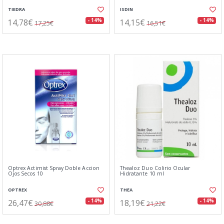
TIEDRA
ISDIN
14,78€
14,15€
- 14%
- 14%
17,25€
16,51€
Optrex Actimist Spray Doble Accion
Thealoz Duo Colirio Ocular
Ojos Secos 10
Hidratante 10 ml
OPTREX
THEA
26,47€
18,19€
- 14%
- 14%
30,88€
21,22€