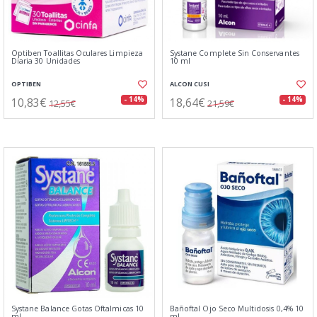
Optiben Toallitas Oculares Limpieza
Systane Complete Sin Conservantes
Diaria 30 Unidades
10 ml
OPTIBEN
ALCON CUSI
10,83€
18,64€
- 14%
- 14%
12,55€
21,59€
Systane Balance Gotas Oftalmicas 10
Bañoftal Ojo Seco Multidosis 0,4% 10
ml
ml