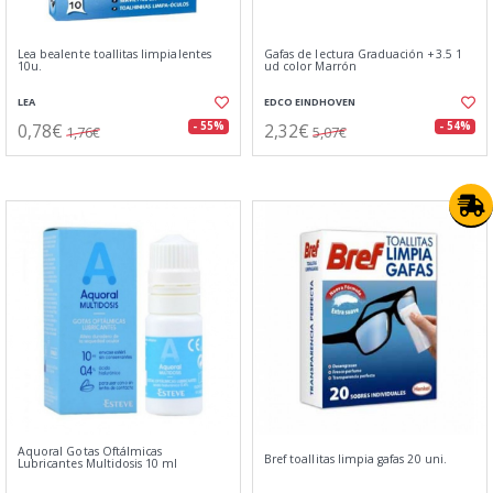
Lea bealente toallitas limpialentes
Gafas de lectura Graduación +3.5 1
10u.
ud color Marrón
LEA
EDCO EINDHOVEN
0,78€
2,32€
- 55%
- 54%
1,76€
5,07€
Aquoral Gotas Oftálmicas
Bref toallitas limpia gafas 20 uni.
Lubricantes Multidosis 10 ml