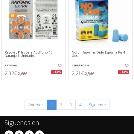
Rayovac Pilas para Audífono 13
Noton Tapones Oido Espuma Pu 4
Naranja 6 Unidades
Uds
RAYOVAC
CEDERROTH
2,32€
2,21€
- 13%
- 13%
2,68€
2,54€
Anterior
1
2
3
4
Siguiente
Síguenos en: